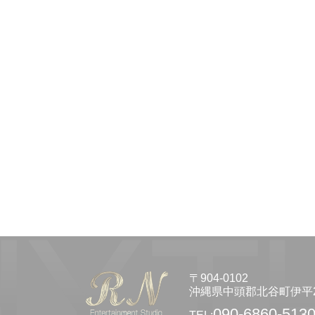
〒904-0102
沖縄県中頭郡北谷町伊平2-
090-6860-513